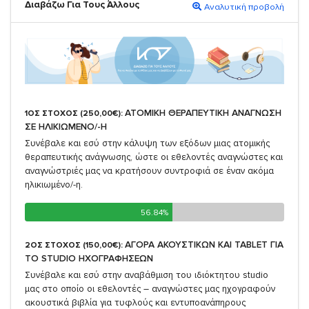
Διαβάζω Για Τους Άλλους
Αναλυτική προβολή
ΑΤΟΜΙΚΗ ΘΕΡΑΠΕΥΤΙΚΗ ΑΝΑΓΝΩΣΗ
1ΟΣ ΣΤΟΧΟΣ (250,00€):
ΣΕ ΗΛΙΚΙΩΜΕΝΟ/-Η
Συνέβαλε και εσύ στην κάλυψη των εξόδων μιας ατομικής
θεραπευτικής ανάγνωσης, ώστε οι εθελοντές αναγνώστες και
αναγνώστριές μας να κρατήσουν συντροφιά σε έναν ακόμα
ηλικιωμένο/-η.
56.84%
56.84%
ΑΓΟΡΑ ΑΚΟΥΣΤΙΚΩΝ ΚΑΙ TABLET ΓΙΑ
2ΟΣ ΣΤΟΧΟΣ (150,00€):
TO STUDIO ΗΧΟΓΡΑΦΗΣΕΩΝ
Συνέβαλε και εσύ στην αναβάθμιση του ιδιόκτητου studio
μας στο οποίο οι εθελοντές – αναγνώστες μας ηχογραφούν
ακουστικά βιβλία για τυφλούς και εντυποανάπηρους