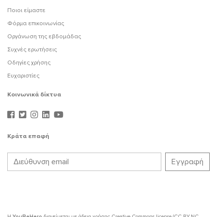
Ποιοι είμαστε
Φόρμα επικοινωνίας
Οργάνωση της εβδομάδας
Συχνές ερωτήσεις
Οδηγίες χρήσης
Ευχαριστίες
Κοινωνικά δίκτυα
Κράτα επαφή
Η
YouBeHero
διανείμεται με άδεια χρήσης
Creative Commons license (CC BY-NC-