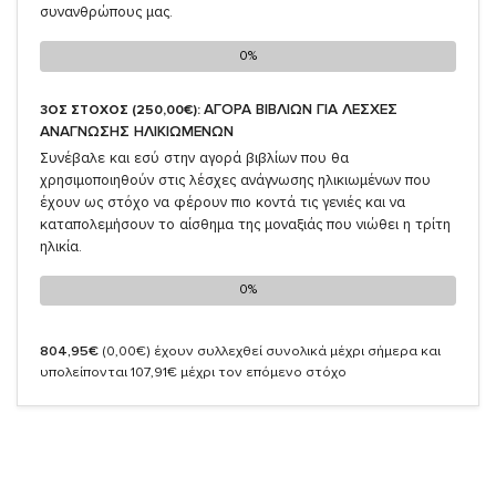
συνανθρώπους μας.
0%
0%
ΑΓΟΡΑ ΒΙΒΛΙΩΝ ΓΙΑ ΛΕΣΧΕΣ
3ΟΣ ΣΤΟΧΟΣ (250,00€):
ΑΝΑΓΝΩΣΗΣ ΗΛΙΚΙΩΜΕΝΩΝ
Συνέβαλε και εσύ στην αγορά βιβλίων που θα
χρησιμοποιηθούν στις λέσχες ανάγνωσης ηλικιωμένων που
έχουν ως στόχο να φέρουν πιο κοντά τις γενιές και να
καταπολεμήσουν το αίσθημα της μοναξιάς που νιώθει η τρίτη
ηλικία.
0%
0%
804,95€
(0,00€)
έχουν συλλεχθεί συνολικά μέχρι σήμερα και
υπολείπονται 107,91€ μέχρι τον επόμενο στόχο