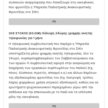
συσκευών αναρρόφησης που δανείζουμε στις οικογένειες
που φροντίζει η Υπηρεσία Παιδιατρικής Ανακουφιστικής
Φροντίδας στο Σπίτι.
0%
0%
Κάλυψη 24ώρης γραμμής κινητής
3ΟΣ ΣΤΟΧΟΣ (50,00€):
τηλεφωνίας για 1 μήνα
Η τηλεφωνική συμβουλευτική που παρέχει η Υπηρεσία
Παιδιατρικής Ανακουφιστικής Φροντίδας στο Σπίτι
υποστηρίζεται μέσω γραμμής κινητής τηλεφωνίας, όλο το
24ωρο, συμπεριλαμβανομένου του Σαββατοκύριακου και
των αργιών. Η συμβουλευτική αφορά στην αναγνώριση και
διαχείριση των οργανικών συμπτωμάτων του παιδιού (π.χ.
πόνος, δύσπνοια, πυρετός, σπασμοί κ.α.) και άλλων θεμάτων
της εξειδικευμένης φροντίδας του (π.χ. διατροφή, τρόπος
λήψης φαρμάκων, χρήση ιατρικού εξοπλισμού), καθώς και σε
ερωτήματα ψυχοκοινωνικού περιεχομένου γύρω από την
ασθένεια και την επικοινωνία με το παιδί και τα υπόλοιπα
μέλη της οικογένειας.
0%
0%