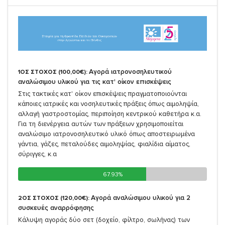
Αγορά ιατρονοσηλευτικού
1ΟΣ ΣΤΟΧΟΣ (100,00€):
αναλώσιμου υλικού για τις κατ' οίκον επισκέψεις
Στις τακτικές κατ' οίκον επισκέψεις πραγματοποιούνται
κάποιες ιατρικές και νοσηλευτικές πράξεις όπως αιμοληψία,
αλλαγή γαστροστομίας, περιποίηση κεντρικού καθετήρα κ.α.
Για τη διενέργεια αυτών των πράξεων χρησιμοποιείται
αναλώσιμο ιατρονοσηλευτικό υλικό όπως αποστειρωμένα
γάντια, γάζες, πεταλούδες αιμοληψίας, φιαλίδια αίματος,
σύριγγες, κ.α
67.93%
67.93%
Αγορά αναλώσιμου υλικού για 2
2ΟΣ ΣΤΟΧΟΣ (120,00€):
συσκευές αναρρόφησης
Κάλυψη αγοράς δύο σετ (δοχείο, φίλτρο, σωλήνας) των