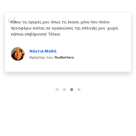
Σας ευχαριστώ που μας δίνετε την δυνατότητα να κάνουμε
κάτι!
Κυριάκος Τσίγκρος
Χρήστης του
YouBeHero