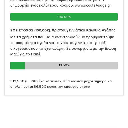
δημιουργία ενός καλύτερου κόσμου. www.scouts4sdgs.gr
100.00%
100.00%
Χριστουγεννιάτικα Καλάθια Αγάπης
2ΟΣ ΣΤΟΧΟΣ (100,00€):
Με τα χρήματα που θα συγκεντρωθούν θα προμηθευτούμε
τα απαραίτητα αγαθά για το χριστουγεννιάτικο τραπέζι
οικογένειας που το έχει ανάγκη. Σε συνεργασία με την Ενωση
Μαζί για το Παιδί.
13.50%
13.50%
313,50€
(0,00€)
έχουν συλλεχθεί συνολικά μέχρι σήμερα και
υπολείπονται 86,50€ μέχρι τον επόμενο στόχο