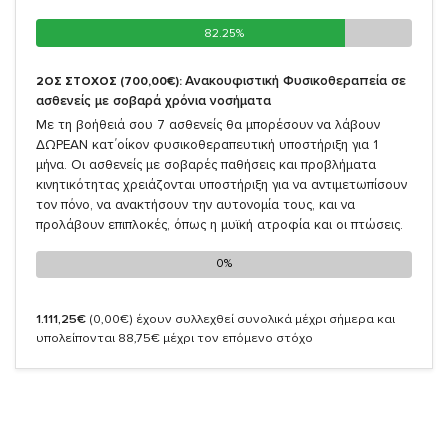
82.25%
82.25%
Ανακουφιστική Φυσικοθεραπεία σε
2ΟΣ ΣΤΟΧΟΣ (700,00€):
ασθενείς με σοβαρά χρόνια νοσήματα
Με τη βοήθειά σου 7 ασθενείς θα μπορέσουν να λάβουν
ΔΩΡΕΑΝ κατ΄οίκον φυσικοθεραπευτική υποστήριξη για 1
μήνα. Οι ασθενείς με σοβαρές παθήσεις και προβλήματα
κινητικότητας χρειάζονται υποστήριξη για να αντιμετωπίσουν
τον πόνο, να ανακτήσουν την αυτονομία τους, και να
προλάβουν επιπλοκές, όπως η μυϊκή ατροφία και οι πτώσεις.
0%
0%
1.111,25€
(0,00€)
έχουν συλλεχθεί συνολικά μέχρι σήμερα και
υπολείπονται 88,75€ μέχρι τον επόμενο στόχο