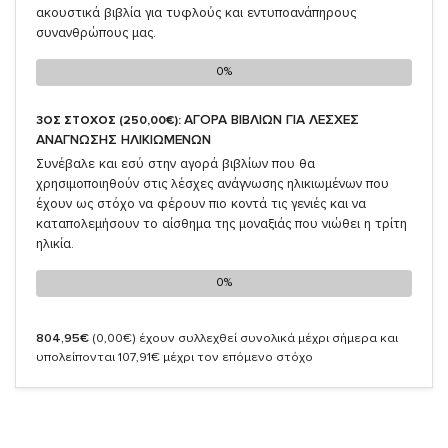
ακουστικά βιβλία για τυφλούς και εντυποανάπηρους
συνανθρώπους μας.
0%
0%
ΑΓΟΡΑ ΒΙΒΛΙΩΝ ΓΙΑ ΛΕΣΧΕΣ
3ΟΣ ΣΤΟΧΟΣ (250,00€):
ΑΝΑΓΝΩΣΗΣ ΗΛΙΚΙΩΜΕΝΩΝ
Συνέβαλε και εσύ στην αγορά βιβλίων που θα
χρησιμοποιηθούν στις λέσχες ανάγνωσης ηλικιωμένων που
έχουν ως στόχο να φέρουν πιο κοντά τις γενιές και να
καταπολεμήσουν το αίσθημα της μοναξιάς που νιώθει η τρίτη
ηλικία.
0%
0%
804,95€
(0,00€)
έχουν συλλεχθεί συνολικά μέχρι σήμερα και
υπολείπονται 107,91€ μέχρι τον επόμενο στόχο